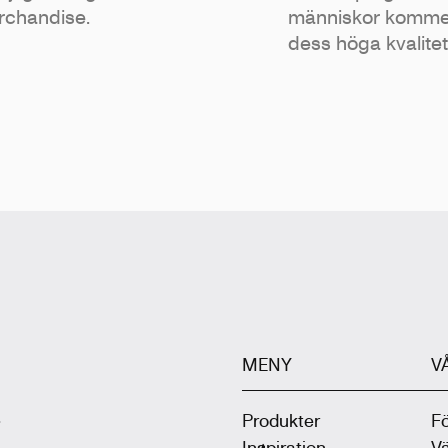
rchandise.
människor kommer
dess höga kvalitet
MENY
V
.
Produkter
F
Inspiration
V