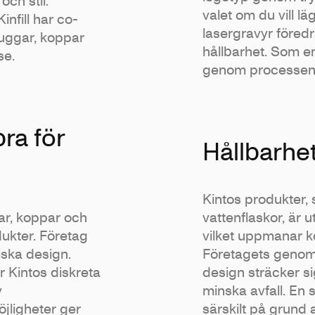
och stil.
valet om du vill lä
nfill har co-
lasergravyr föredr
muggar, koppar
hållbarhet. Som en
se.
genom processen fö
ra för
Hållbarhe
Kintos produkter
ar, koppar och
vattenflaskor, är 
dukter. Företag
vilket uppmanar 
iska design.
Företagets genomt
r Kintos diskreta
design sträcker sig
v
minska avfall. En
jligheter ger
särskilt på grund