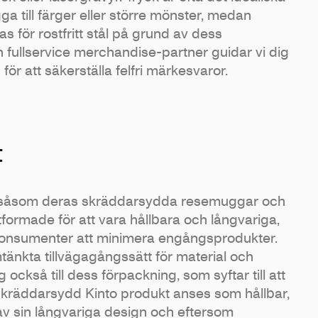
gga till färger eller större mönster, medan
as för rostfritt stål på grund av dess
 fullservice merchandise-partner guidar vi dig
r att säkerställa felfri märkesvaror.
t
, såsom deras skräddarsydda resemuggar och
utformade för att vara hållbara och långvariga,
konsumenter att minimera engångsprodukter.
änkta tillvägagångssätt för material och
 också till dess förpackning, som syftar till att
 skräddarsydd Kinto produkt anses som hållbar,
 av sin långvariga design och eftersom