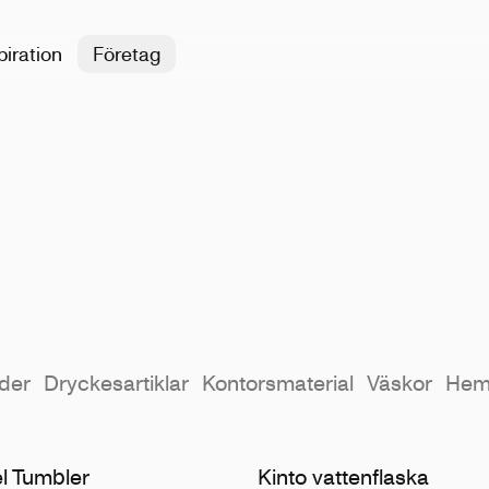
piration
Företag
der
Dryckesartiklar
Kontorsmaterial
Väskor
He
el Tumbler
Kinto vattenflaska