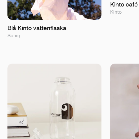
Kinto café
Kinto
Blå Kinto vattenflaska
Seniq