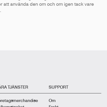
 att använda den om och om igen tack vare
.
ÅRA TJÄNSTER
SUPPORT
öretagsmerchandise
Om
älkomstpaket
Frakt