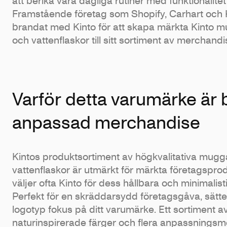
att berika våra dagliga rutiner med funktionalitet 
Framstående företag som Shopify, Carhart och Ki
brandat med Kinto för att skapa märkta Kinto 
och vattenflaskor till sitt sortiment av merchandi
Varför detta varumärke är b
anpassad merchandise
Kintos produktsortiment av högkvalitativa mugg
vattenflaskor är utmärkt för märkta företagspro
väljer ofta Kinto för dess hållbara och minimalist
Perfekt för en skräddarsydd företagsgåva, sätte
logotyp fokus på ditt varumärke. Ett sortiment a
naturinspirerade färger och flera anpassningsmö