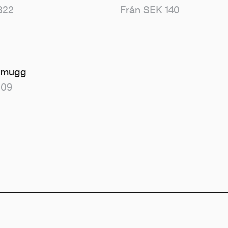
322
Från SEK 140
femugg
109