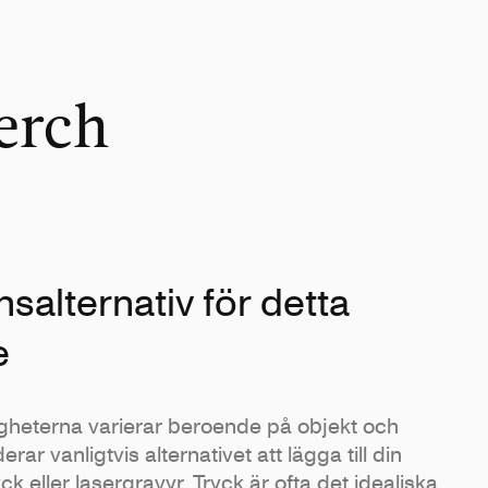
erch
salternativ för detta
e
heterna varierar beroende på objekt och
rar vanligtvis alternativet att lägga till din
k eller lasergravyr. Tryck är ofta det idealiska