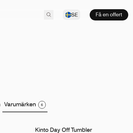
Få en offert
SE
m
Varumärken
6
Kinto Day Off Tumbler