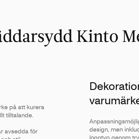
äddarsydd Kinto M
Dekoration
varumärk
ke på att kurera
t tilltalande.
Anpassningsmöjlig
design, men inklude
r avsedda för
logotyp genom tryc