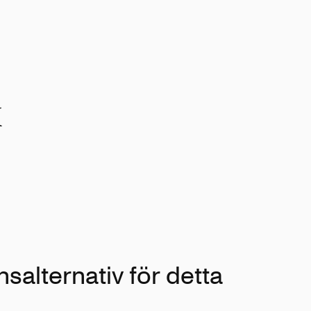
x
salternativ för detta