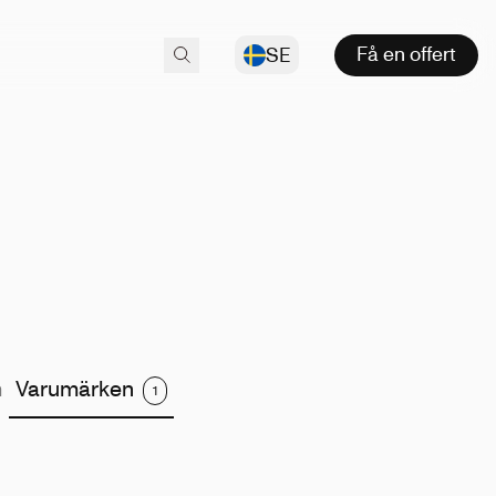
Få en offert
SE
m
Varumärken
1