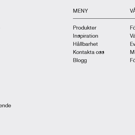
MENY
V
.
Produkter
F
Inspiration
V
Hållbarhet
Ev
Kontakta oss
M
Blogg
F
oende