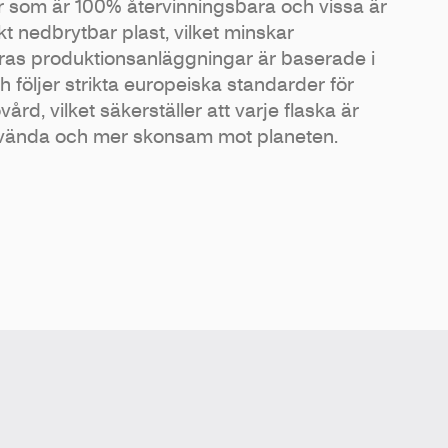
r som är 100% återvinningsbara och vissa är
kt nedbrytbar plast, vilket minskar
ras produktionsanläggningar är baserade i
följer strikta europeiska standarder för
ård, vilket säkerställer att varje flaska är
nvända och mer skonsam mot planeten.