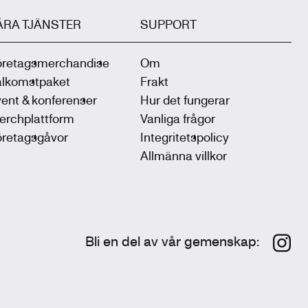
ÅRA TJÄNSTER
SUPPORT
öretagsmerchandise
Om
älkomstpaket
Frakt
ent & konferenser
Hur det fungerar
erchplattform
Vanliga frågor
öretagsgåvor
Integritetspolicy
Allmänna villkor
Bli en del av vår gemenskap
: