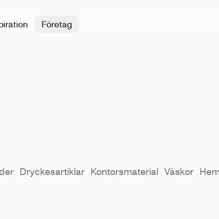
piration
Företag
der
Dryckesartiklar
Kontorsmaterial
Väskor
He