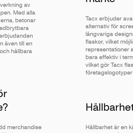
llverkning av
apen. Med alla
Tacx erbjuder av
derna, betonar
alternativ för scree
nedbrytbara
långvariga designer
s erbjudanden
flaskor, vilket mö
an även till en
representationer 
 och hållbara
bara effektiv i ter
vilket gör Tacx fla
företagslogotype
ör
e?
Hållbarhe
ydd merchandise
Hållbarhet är en 