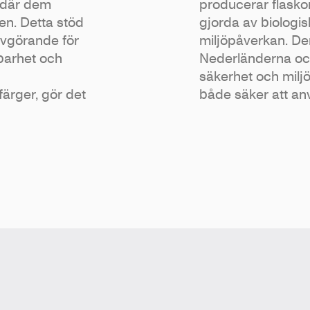
 där dem
producerar flasko
en. Detta stöd
gjorda av biologis
r avgörande för
miljöpåverkan. De
barhet och
Nederländerna och 
säkerhet och miljöv
färger, gör det
både säker att a