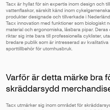
Tacx är hyllat för sin expertis inom design och ti
vattenflaskor, särskilt känd inom cykelgemensk
produkter designade och tillverkade i Nederlän
Tacx innovation med funktioner som biologiskt 
material och ergonomiska, låsbara pipar. Dera
riktar sig inte bara till professionella cyklister, ut
bredare publik som är intresserad av kvalitativa
sporttillbehör för utomhusbruk.
Varför är detta märke bra f
skräddarsydd merchandis
Tacx utmärker sig inom området för skräddars