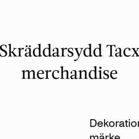
Skräddarsydd Tac
merchandise
Dekoration
märke