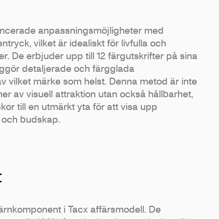
ancerade anpassningsmöjligheter med
ntryck, vilket är idealiskt för livfulla och
. De erbjuder upp till 12 färgutskrifter på sina
jliggör detaljerade och färgglada
av vilket märke som helst. Denna metod är inte
mer av visuell attraktion utan också hållbarhet,
skor till en utmärkt yta för att visa upp
r och budskap.
t
kärnkomponent i Tacx affärsmodell. De