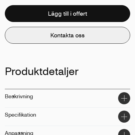
Lägg till i offert
Kontakta oss
Produktdetaljer
Beskrivning
Specifikation
Material
:
Porslin
Anpassning