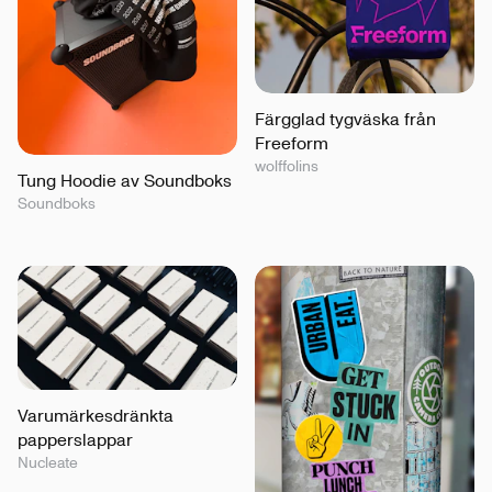
Färgglad tygväska från
Freeform
wolffolins
Tung Hoodie av Soundboks
Soundboks
Varumärkesdränkta
papperslappar
Nucleate