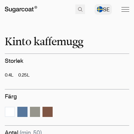
SE
Kinto kaffemugg
Storlek
0.4L
0.25L
Färg
Antal
(min. 50)