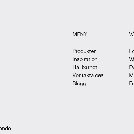
MENY
V
.
Produkter
F
Inspiration
V
Hållbarhet
Ev
Kontakta oss
M
Blogg
F
oende