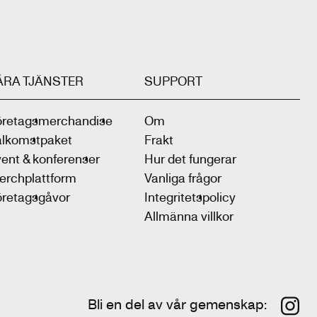
ÅRA TJÄNSTER
SUPPORT
öretagsmerchandise
Om
älkomstpaket
Frakt
ent & konferenser
Hur det fungerar
erchplattform
Vanliga frågor
öretagsgåvor
Integritetspolicy
Allmänna villkor
Bli en del av vår gemenskap
: