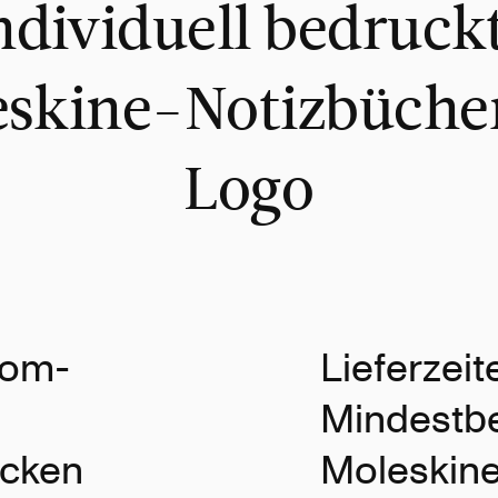
ndividuell bedruck
skine-Notizbüche
Logo
tom-
Lieferzei
Mindestbe
ucken
Moleskin