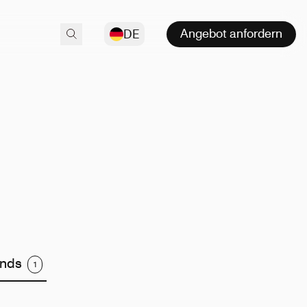
Angebot anfordern
DE
nds
1