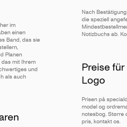
Nach Bestätigung 
die speziell angef
cher im
Mindestbestellme
haben einen
Notizbuchs ab. Kon
hes Band, das sie
tellern,
nd Planen
 das mit Ihrem
Preise fü
ochwertiges und
h als auch
Logo
Prisen på specia
model og ordremæn
aren
notesbog. Større 
pris, kontakt os.