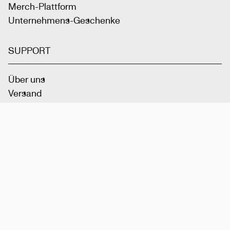
Merch-Plattform
Unternehmens-Geschenke
SUPPORT
Über uns
Versand
Wie es funktioniert
FAQ
Datenschutzrichtlinie
Geschäftsbedingungen
Werde Teil der Community
: