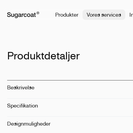
Produkter
Vores services
I
Produktdetaljer
Beskrivelse
Specifikation
Materiale
:
Rus
Størrelse
:
80
Certificeringe
Designmuligheder
Metode
:
Digit
Placering
:
Ove