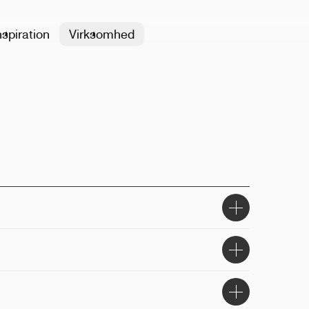
nspiration
Virksomhed
tfrit stål
0ml
r
:
B-corp, CO2 neutral
al print, lasergravering
r brand logo, modsat brand logo