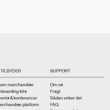
I TILBYDER
SUPPORT
eam merchandise
Om os
boarding kits
Fragt
ents & konferencer
Sådan virker det
erchandise platform
FAQ