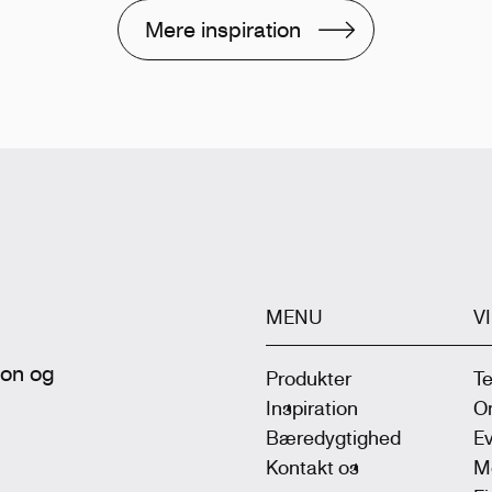
Mere inspiration
MENU
V
tion og
Produkter
T
Inspiration
On
Bæredygtighed
Ev
Kontakt os
M