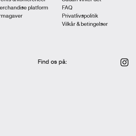
erchandise platform
FAQ
irmagaver
Privatlivspolitik
Vilkår & betingelser
Find os på
: