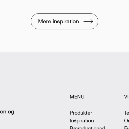
Mere inspiration
MENU
V
tion og
Produkter
T
Inspiration
On
Bæredygtighed
Ev