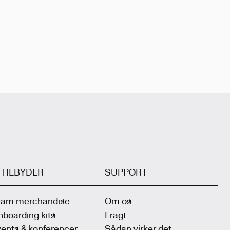
I TILBYDER
SUPPORT
eam merchandise
Om os
boarding kits
Fragt
ents & konferencer
Sådan virker det