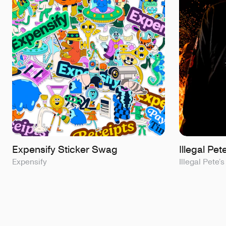
Expensify Sticker Swag
Illegal Pet
Expensify
Illegal Pete’s