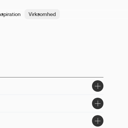
nspiration
Virksomhed
0% genanvendt aluminium
5L
.3 x 7.1cm
, lasergravering
side, rundt om