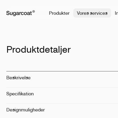
Produkter
Vores services
I
Produktdetaljer
Beskrivelse
Specifikation
Materiale
:
10
Størrelse
:
0.7
Dimension
:
24
Designmuligheder
Metode
:
Print
Vægt
:
128g
Placering
:
For