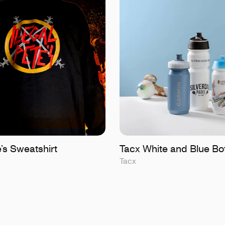
e’s Sweatshirt
Tacx White and Blue Bot
Tacx