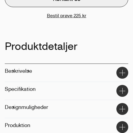
Bestil prøve
225 kr
Produktdetaljer
Beskrivelse
Specifikation
Materiale
:
Rustfrit stål
Designmuligheder
Størrelse
:
350ml, 500ml, 750ml
Metode
:
Sublimering
Produktion
Placering
:
Rundt om