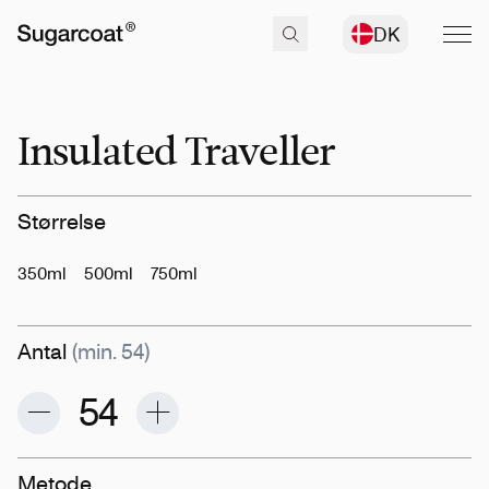
DK
Insulated Traveller
Størrelse
350ml
500ml
750ml
Antal
(min. 54)
Metode