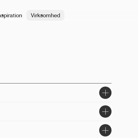
nspiration
Virksomhed
% genavendt stål
1L
, lasergravering
side, bagside, rundt om