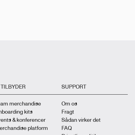
I TILBYDER
SUPPORT
eam merchandise
Om os
boarding kits
Fragt
ents & konferencer
Sådan virker det
erchandise platform
FAQ