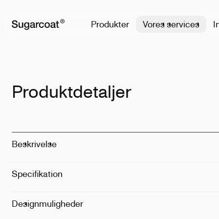
Produkter
Vores services
I
Produktdetaljer
Beskrivelse
Specifikation
Materiale
:
90
Størrelse
:
0.7
Vægt
:
540g
Designmuligheder
Metode
:
Print
Placering
:
For