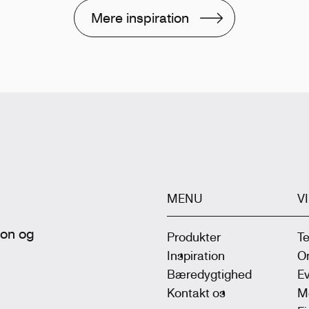
Mere inspiration
MENU
V
tion og
Produkter
T
Inspiration
On
Bæredygtighed
Ev
Kontakt os
M