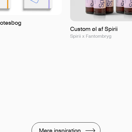
notesbog
Custom øl af Spirii
Spirii x Fantombryg
Mere inspiration