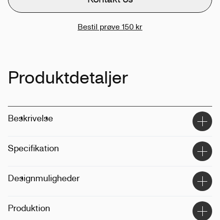
Bestil prøve
150 kr
Produktdetaljer
Beskrivelse
Specifikation
Materiale
:
100% genanvendt polyester
Designmuligheder
Størrelse
:
XS-3XL
Vægt
:
155gsm
Metode
:
Print
Produktion
Fit
:
Regulær, unisex
Placering
:
Forside, bagside