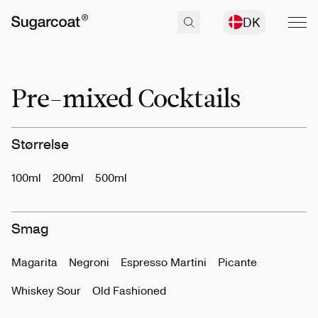
DK
Pre-mixed Cocktails
Størrelse
100ml
200ml
500ml
Smag
Magarita
Negroni
Espresso Martini
Picante
Whiskey Sour
Old Fashioned