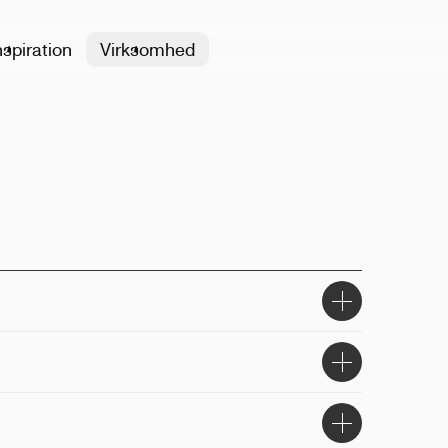
nspiration
Virksomhed
8x9.4x10cm
gravering, print
 toppen