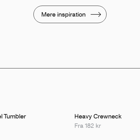
Mere inspiration
el Tumbler
Heavy Crewneck
Fra 182 kr