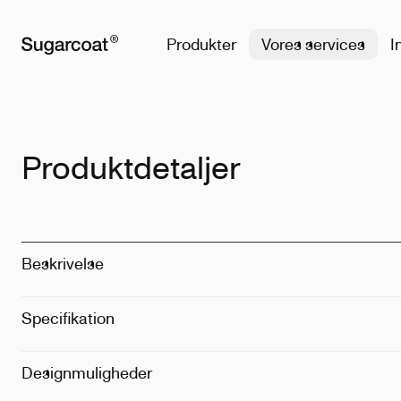
Produkter
Vores services
I
Produktdetaljer
Beskrivelse
Specifikation
Størrelse
:
1L
Dimension
:
1
Vægt
:
480g
Designmuligheder
Metode
:
Laser
Placering
:
På