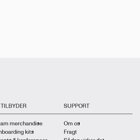
I TILBYDER
SUPPORT
eam merchandise
Om os
boarding kits
Fragt
ents & konferencer
Sådan virker det