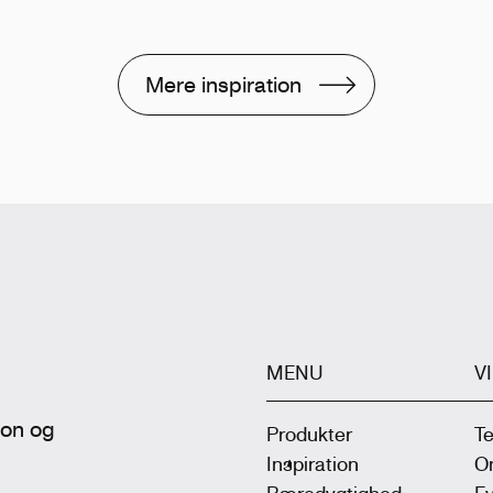
Mere inspiration
MENU
V
tion og
Produkter
T
Inspiration
On
Bæredygtighed
Ev