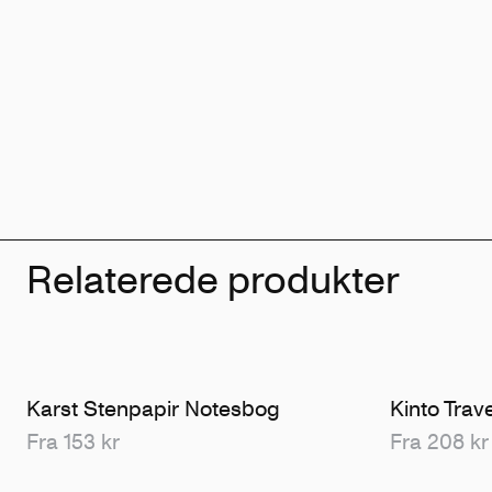
Relaterede produkter
Karst Stenpapir Notesbog
Kinto Trav
Fra 153 kr
Fra 208 kr