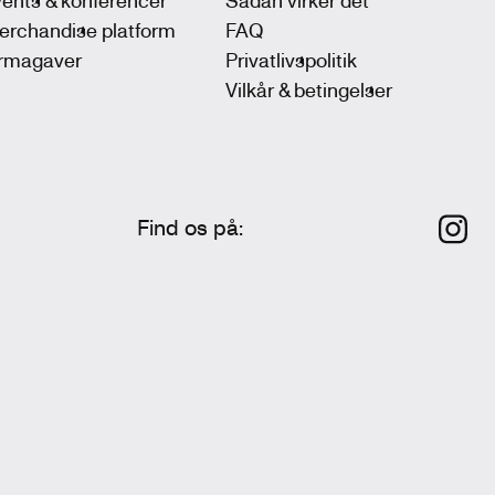
erchandise platform
FAQ
irmagaver
Privatlivspolitik
Vilkår & betingelser
Find os på
: