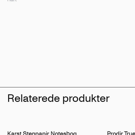
Relaterede produkter
Karst Stenpapir Notesbog
Prodir Tru