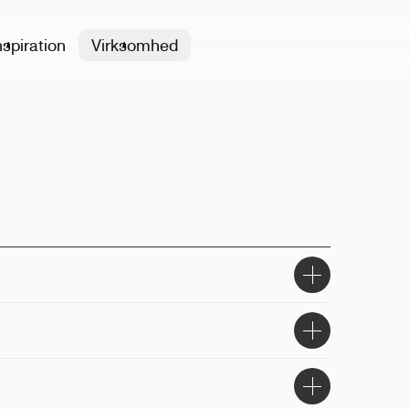
nspiration
Virksomhed
, folietryk
siden, på toppen