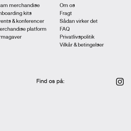
eam merchandise
Om os
boarding kits
Fragt
ents & konferencer
Sådan virker det
erchandise platform
FAQ
irmagaver
Privatlivspolitik
Vilkår & betingelser
Find os på
: