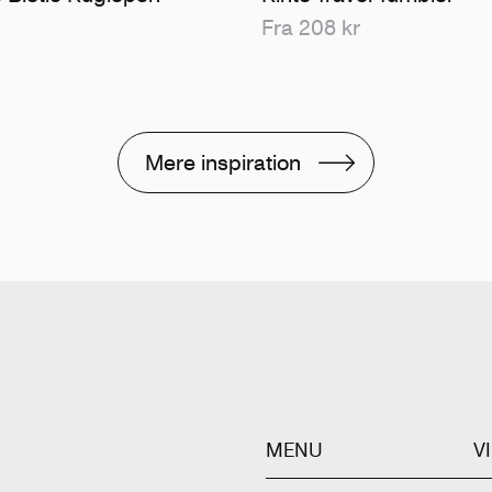
Fra 208 kr
Mere inspiration
MENU
V