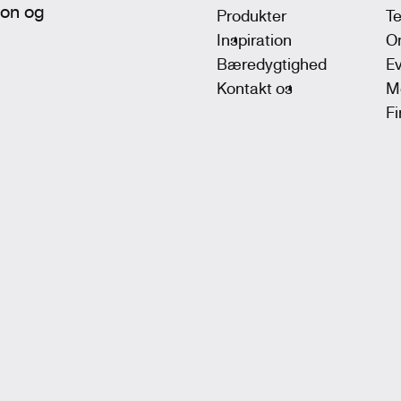
tion og
Produkter
T
Inspiration
On
Bæredygtighed
Ev
Kontakt os
M
F