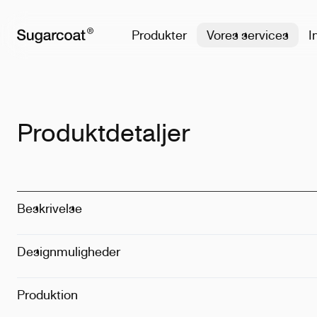
Produkter
Vores services
I
Produktdetaljer
Beskrivelse
Designmuligheder
Metode
:
Print
Placering
:
På 
Produktion