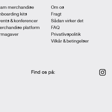
eam merchandise
Om os
boarding kits
Fragt
ents & konferencer
Sådan virker det
erchandise platform
FAQ
irmagaver
Privatlivspolitik
Vilkår & betingelser
Find os på
: