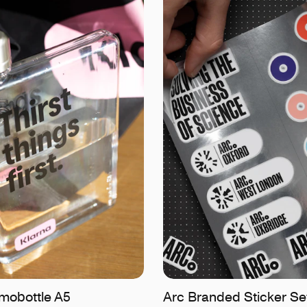
mobottle A5
Arc Branded Sticker Se