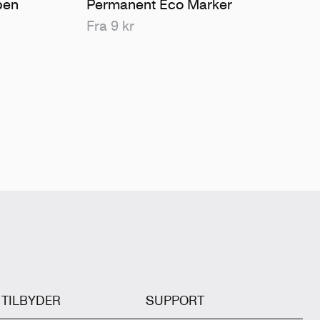
pen
Permanent Eco Marker
Fra 9 kr
I TILBYDER
SUPPORT