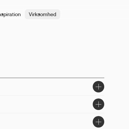
nspiration
Virksomhed
stik
psen, kroppen