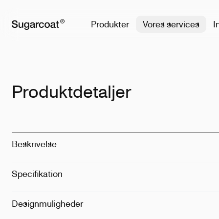
Produkter
Vores services
I
Produktdetaljer
Beskrivelse
Specifikation
Materiale
:
Pla
Designmuligheder
Metode
:
Print
Placering
:
Kli