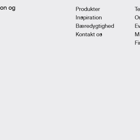
tion og
Produkter
T
Inspiration
On
Bæredygtighed
Ev
Kontakt os
M
F