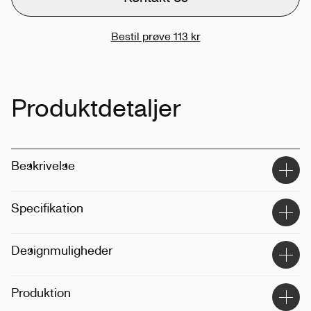
Bestil prøve
113 kr
Produktdetaljer
Beskrivelse
Specifikation
Størrelse
:
400ml
Designmuligheder
Vægt
:
400g
Metode
:
Print
Produktion
Placering
:
Forside, bagside, rundt om