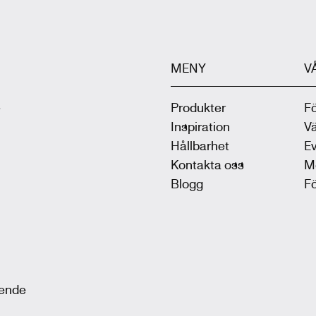
MENY
V
.
Produkter
F
Inspiration
V
Hållbarhet
Ev
Kontakta oss
M
Blogg
F
oende