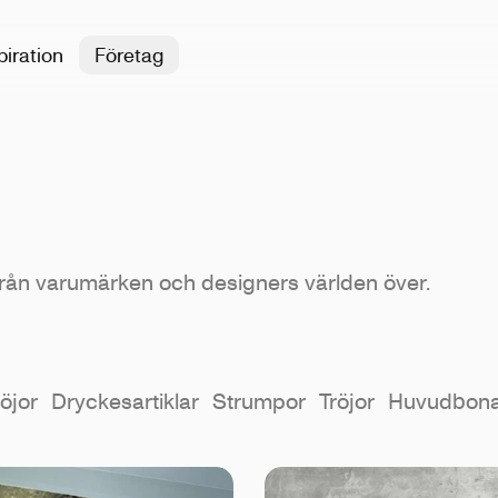
piration
Företag
från varumärken och designers världen över.
öjor
Dryckesartiklar
Strumpor
Tröjor
Huvudbon