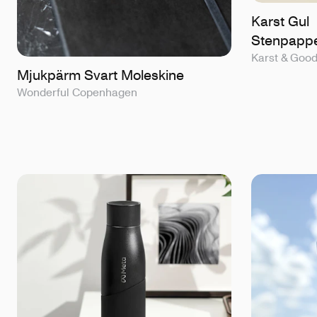
Karst Gul
Stenpappe
Karst & Goo
Mjukpärm Svart Moleskine
Wonderful Copenhagen