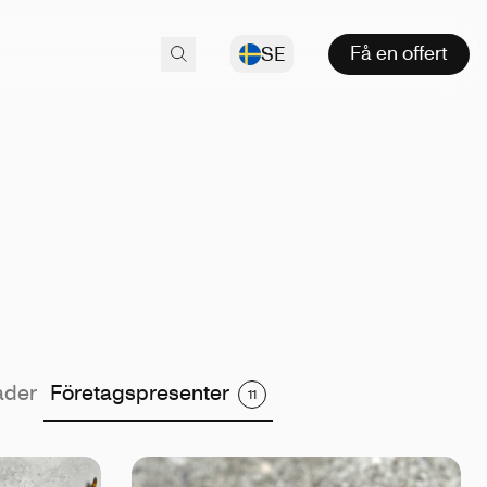
Få en offert
SE
ader
Företagspresenter
11