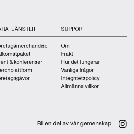
ÅRA TJÄNSTER
SUPPORT
öretagsmerchandise
Om
älkomstpaket
Frakt
ent & konferenser
Hur det fungerar
erchplattform
Vanliga frågor
öretagsgåvor
Integritetspolicy
Allmänna villkor
Bli en del av vår gemenskap
: