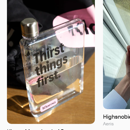
Highsnobie
Aeris