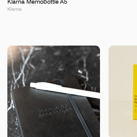
Klarna Memobottle A5
Klarna