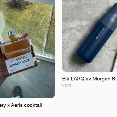
Blå LARQ av Morgan St
Larq
ty x Aeris cocktail