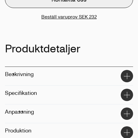
Beställ varuprov
SEK 232
Produktdetaljer
Beskrivning
Specifikation
Material
:
Återvunnet bomull
Anpassning
Dimension
:
38.5 x 34 x 22
Vikt
:
340g
Tekniker
:
Tryck, broderi
Produktion
Position
:
Framsidan, baksidan