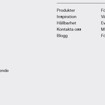
.
Produkter
F
Inspiration
V
Hållbarhet
Ev
Kontakta oss
M
Blogg
F
oende