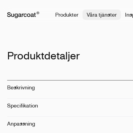
Produkter
Våra tjänster
Ins
Produktdetaljer
Beskrivning
Specifikation
Material
:
100% ekol
Storlek
:
XXS-3XL
Vikt
:
380gsm
Anpassning
Tekniker
:
Tryc
Anpassa
:
Stor stor
Position
:
Fram