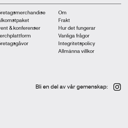
öretagsmerchandise
Om
älkomstpaket
Frakt
ent & konferenser
Hur det fungerar
erchplattform
Vanliga frågor
öretagsgåvor
Integritetspolicy
Allmänna villkor
Bli en del av vår gemenskap
: