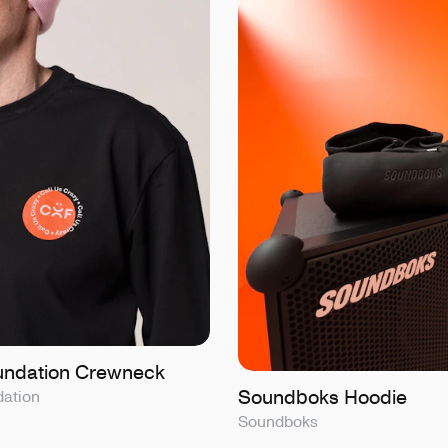
undation Crewneck
Soundboks Hoodie
dation
Soundboks