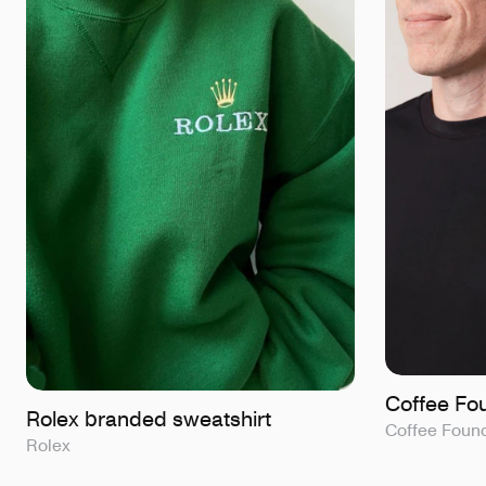
Coffee Fo
Rolex branded sweatshirt
Coffee Foun
Rolex