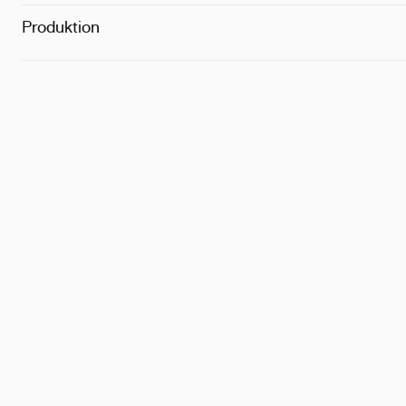
Certifikationer
:
GOT
Godkänd
Produktion