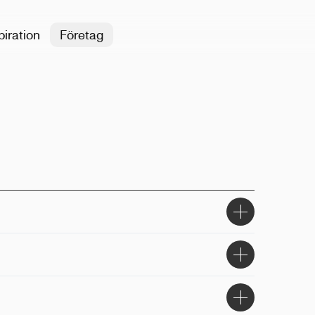
piration
Företag
ogiskt bomull
k, broderi
lek, unisex
sidan, baksidan, ärm