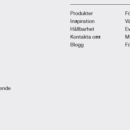
.
Produkter
F
Inspiration
V
Hållbarhet
Ev
Kontakta oss
M
Blogg
F
oende