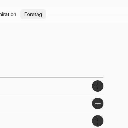
piration
Företag
l
5.4 x 9.5cm
k
sidan, omslag