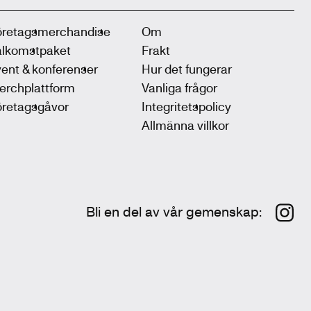
öretagsmerchandise
Om
älkomstpaket
Frakt
ent & konferenser
Hur det fungerar
erchplattform
Vanliga frågor
öretagsgåvor
Integritetspolicy
Allmänna villkor
Bli en del av vår gemenskap
: