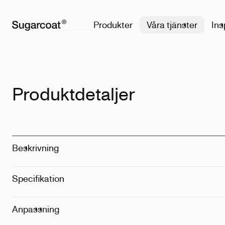
Produkter
Våra tjänster
Ins
Produktdetaljer
Beskrivning
Specifikation
Storlek
:
350m
Dimension
:
1
Vikt
:
120g
Anpassning
Tekniker
:
Tryc
Position
:
Fram