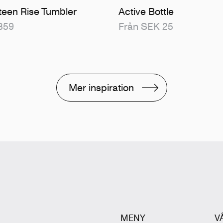
teen Rise Tumbler
Active Bottle
359
Från SEK 25
Mer inspiration
MENY
V