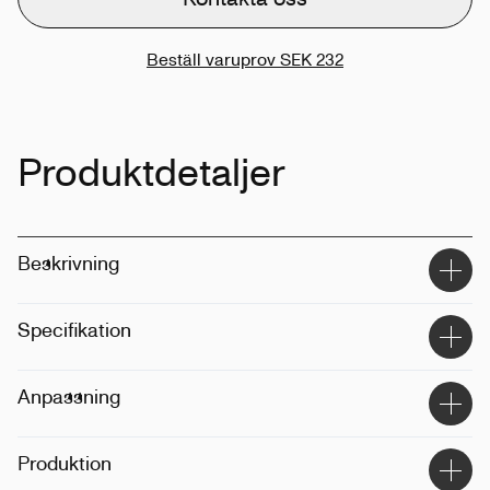
Beställ varuprov
SEK 232
Produktdetaljer
Beskrivning
Specifikation
Material
:
100% ekologiskt bomull
Anpassning
Storlek
:
One size
Vikt
:
260gsm
Tekniker
:
Broderi
Produktion
Anpassa
:
Unisex, regular
Position
:
Frampanel, bakpanel