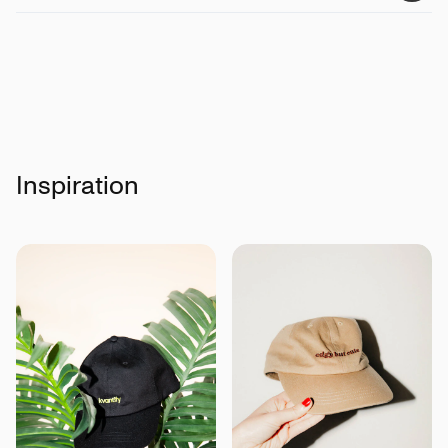
Detaljer
:
Tvärväv
Certifikationer
:
Standard för ekologisk bomull (OCS)
Inspiration