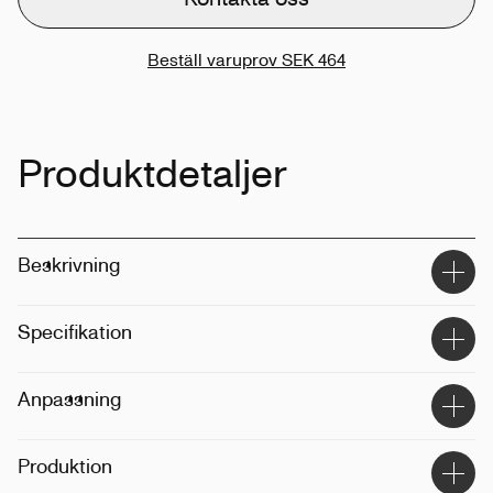
Beställ varuprov
SEK 464
Produktdetaljer
Beskrivning
Specifikation
Material
:
100% återvunnet polyester
Anpassning
Storlek
:
31 x 50 x 17
Dimension
:
25L
Tekniker
:
Tryck, broderi
Produktion
Vikt
:
725g
Position
:
Framsidan