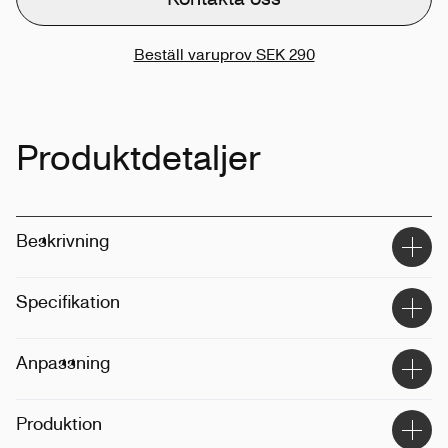
Beställ varuprov
SEK 290
Produktdetaljer
Beskrivning
Specifikation
Material
:
50% återvunnen plast
Anpassning
Storlek
:
740ml
Vikt
:
189g
Tekniker
:
Tryck, digitaltryck
Produktion
Detaljer
:
Diskmaskinssäker
Position
:
Framsidan, baksidan, omslag