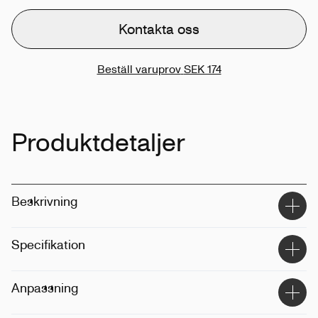
Kontakta oss
Beställ varuprov
SEK 174
Produktdetaljer
Beskrivning
Specifikation
Material
:
100% återvunnet aluminium
Anpassning
Storlek
:
0,75L