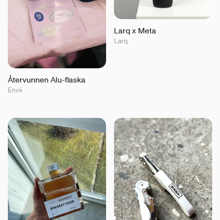
Larq x Meta
Larq
Återvunnen Alu-flaska
Envii