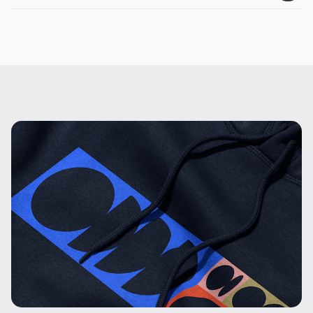
Passform
:
Normal, unisex
Details
:
Gebürstet, ringgesponnen gekämmt,
stoffgewaschen
Zertifizierungen
:
GOTS, Peta-vegan zertifiziert, Oeko-
Tex100, Fairwear