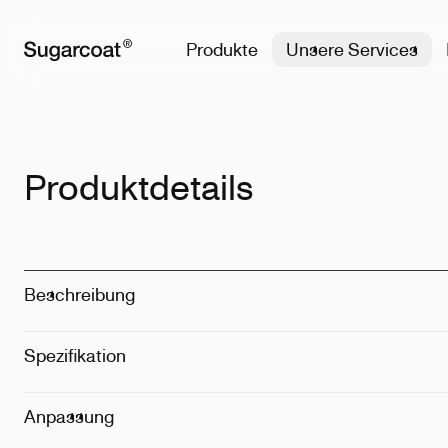
Produkte
Unsere Services
Produktdetails
Beschreibung
Spezifikation
Material
:
100
Größe
:
58 an
Abmessung
:
Anpassung
Technik
:
Stick
Passform
:
Un
Position
:
Vorn