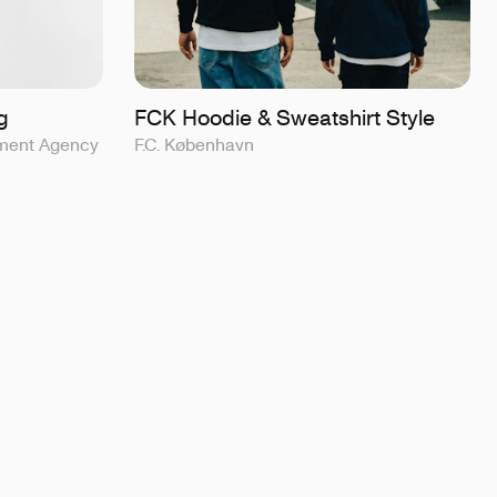
g
FCK Hoodie & Sweatshirt Style
ment Agency
F.C. København