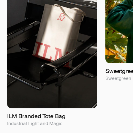
Sweetgree
Sweetgreen
ILM Branded Tote Bag
Industrial Light and Magic