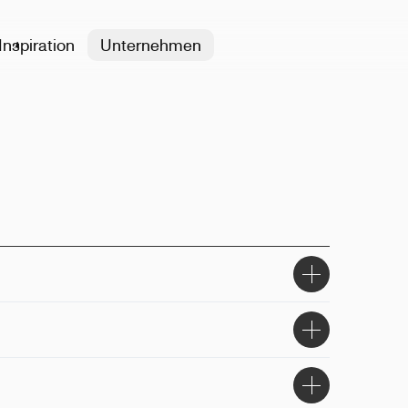
Inspiration
Unternehmen
% Bio-Baumwolle
d 60cm
58 and 60cm
erei, Drucken
isex
e, hinten