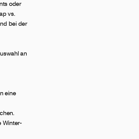
nts oder
ap vs.
und bei der
Auswahl an
rn eine
schen.
e Winter-