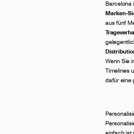
Barcelona 
Marken-Sic
aus fünf M
Trageverha
gelegentli
Distributio
Wenn Sie in
Timelines u
dafür eine 
Personalis
Personalis
einfach ist