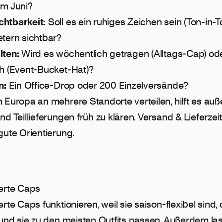
im Juni?
htbarkeit:
Soll es ein ruhiges Zeichen sein (Ton-in-T
etern sichtbar?
lten:
Wird es wöchentlich getragen (Alltags-Cap) od
ch (Event-Bucket-Hat)?
n:
Ein Office-Drop oder 200 Einzelversände?
 Europa an mehrere Standorte verteilen, hilft es au
nd Teillieferungen früh zu klären.
Versand & Lieferzei
gute Orientierung.
ierte Caps
ierte Caps
funktionieren, weil sie saison-flexibel sind,
 und sie zu den meisten Outfits passen. Außerdem la