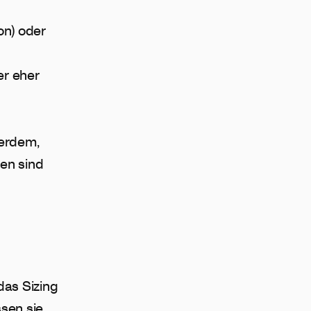
on) oder
er eher
ßerdem,
ten
sind
 das Sizing
ssen sie