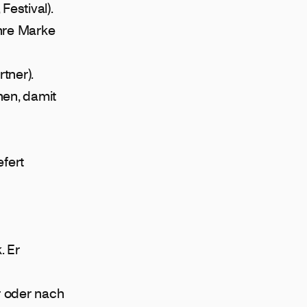
estival).
hre Marke
tner).
nen, damit
fert
. Er
 oder nach