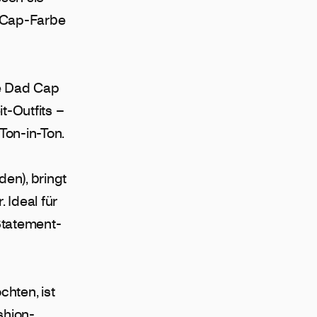
e Cap-Farbe
te Dad Cap
t-Outfits –
Ton-in-Ton.
en), bringt
 Ideal für
Statement-
hten, ist
shion-