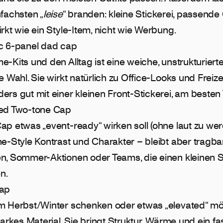
fachsten „
leise
“ branden: kleine Stickerei, passend
rkt wie ein Style-Item, nicht wie Werbung.
c 6-panel dad cap
-Kits und den Alltag ist eine weiche, unstrukturier
e Wahl. Sie wirkt natürlich zu Office-Looks und Freizei
rs gut mit einer kleinen Front-Stickerei, am besten 
ed Two-tone Cap
p etwas „event-ready“ wirken soll (ohne laut zu werd
e-Style Kontrast und Charakter – bleibt aber tragbar.
n, Sommer-Aktionen oder Teams, die einen kleinen 
n.
Cap
m Herbst/Winter schenken oder etwas „elevated“ möc
tarkes Material. Sie bringt Struktur, Wärme und ein fa