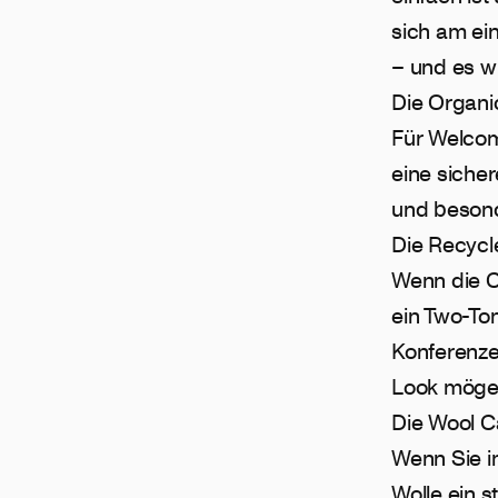
sich am ein
– und es wi
Die Organi
Für Welcome
eine sicher
und besonde
Die Recycl
Wenn die Ca
ein Two-Ton
Konferenze
Look möge
Die Wool 
Wenn Sie i
Wolle ein s